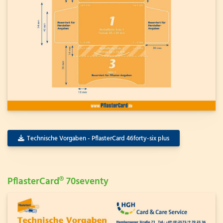
Technische Vorgaben - PflasterCard 46forty-six plus
PflasterCard® 70seventy