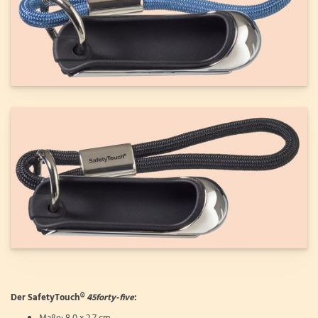
Der SafetyTouch®
45forty-five
: