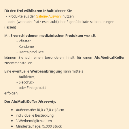
Für den
frei wählbaren Inhalt
können Sie
- Produkte aus der
Galerie-Auswahl
nutzen
- oder (wenn der Platz es erlaubt) Ihre Eigenfabrikate selber einlegen
(lassen)
Mit
3
verschiedenen medizinischen Produkten
wie z.B.
- Pflaster
- Kondome
- Dentalprodukte
können Sie sich einen besonderen Inhalt für einen
AluMedicalKoffer
zusammenstellen.
Eine eventuelle
Werbeanbringung
kann mittels
- Aufkleber,
- Siebdruck
- oder Einlegeblatt
erfolgen.
Der AluMultiKoffer
70seventy
:
Außenmaße: 10,0 x 7,0 x 1,8 cm
individuelle Bestückung
3 Werbemöglichkeiten
Mindestauflage: 15.000 Stück