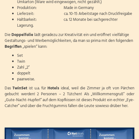
Umkarton (Ware wird eingewogen, nicht gezählt.)
Produktion: Made in Germany
Lieferzeit: ca. 10-15 Arbeitstage nach Druckfreigabe
Haltbarkeit: ca. 12 Monate bei sachgerechter
Lagerung.
Die
Doppelfolie
lädt geradezu zur Kreativität ein und eröffnet vielfältige
Gestaltungs- und Werbemöglichkeiten, da man so prima mit den folgenden
Begriffen
„spielen“ kann:
Set
Twin
Zahl „2“
doppelt
paarweise.
Das
TwinSet
ist u.a. für
Hotels
ideal, weil die Zimmer ja oft von Pärchen
gebucht werden! 2 Personen – 2 Tütchen! Als „Willkommensgruß“ oder
„Gute-Nacht-Hupferl“ auf dem Kopfkissen ist dieses Produkt ein echter „Eye-
Catcher“ und über die Fruchtgummis fallen die Leute sowieso drüber her.