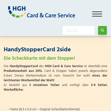
HandyStopperCard 2side
Die Scheckkarte mit dem Stopper!
Die
HandyStopperCard
des
HGH Card & Care Service
ist ebenfalls eine
Produktneuheit aus 2012.
Card & Stopper haben jeweils abgerundete
Ecken. Dieses Werbemedium ist vom Gewicht her wohl
eines der
leichtesten Werbemittel der Welt!
Es besteht aus
3 einzelnen Teilen
und verfügt über
3-4 Seiten
Werbefläche:
- 1 Karte (8,5 x 5,4 cm – Original-Scheckkartenformat)