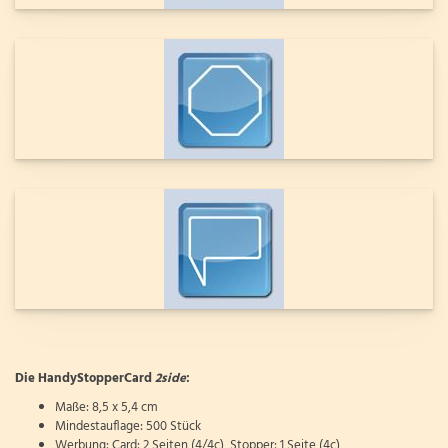
Die HandyStopperCard
2side
:
Maße: 8,5 x 5,4 cm
Mindestauflage: 500 Stück
Werbung: Card: 2 Seiten (4/4c), Stopper: 1 Seite (4c)