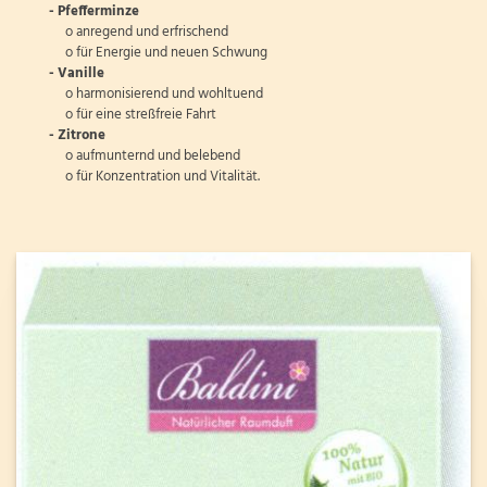
-
Pfefferminze
o anregend und erfrischend
o für Energie und neuen Schwung
- Vanille
o harmonisierend und wohltuend
o für eine streßfreie Fahrt
-
Zitrone
o aufmunternd und belebend
o für Konzentration und Vitalität.