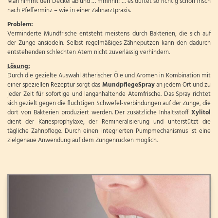
Man nimmt den Deckel ab und … mmhhh! … es duftet so richtig schön frisch
nach Pfefferminz – wie in einer Zahnarztpraxis.
Problem:
Verminderte Mundfrische entsteht meistens durch Bakterien, die sich auf
der Zunge ansiedeln. Selbst regelmäßiges Zähneputzen kann den dadurch
entstehenden schlechten Atem nicht zuverlässig verhindern.
Lösung:
Durch die gezielte Auswahl ätherischer Öle und Aromen in Kombination mit
einer speziellen Rezeptur sorgt das
MundpflegeSpray
an jedem Ort und zu
jeder Zeit für sofortige und langanhaltende Atemfrische. Das Spray richtet
sich gezielt gegen die flüchtigen Schwefel-verbindungen auf der Zunge, die
dort von Bakterien produziert werden. Der zusätzliche Inhaltsstoff
Xylitol
dient der Kariesprophylaxe, der Remineralisierung und unterstützt die
tägliche Zahnpflege. Durch einen integrierten Pumpmechanismus ist eine
zielgenaue Anwendung auf dem Zungenrücken möglich.