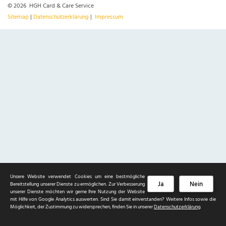
© 2026 HGH Card & Care Service
Sitemap
|
Datenschutzerklärung
|
Impressum
Unsere Website verwendet Cookies um eine bestmögliche
Ja
Nein
Bereitstellung unserer Dienste zu ermöglichen. Zur Verbesserung
unserer Dienste möchten wir gerne Ihre Nutzung der Website
mit Hilfe von Google Analytics auswerten. Sind Sie damit einverstanden? Weitere Infos sowie die
Möglichkeit, der Zustimmung zu widersprechen, finden Sie in unserer
Datenschutzerklärung
.