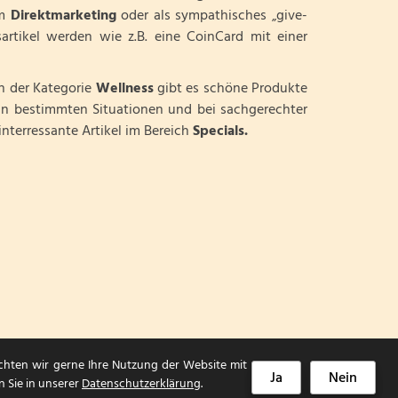
im
Direktmarketing
oder als sympathisches „give-
artikel werden wie z.B. eine CoinCard mit einer
In der Kategorie
Wellness
gibt es schöne Produkte
e in bestimmten Situationen und bei sachgerechter
terressante Artikel im Bereich
Specials.
chten wir gerne Ihre Nutzung der Website mit
Ja
Nein
n Sie in unserer
Datenschutzerklärung
.