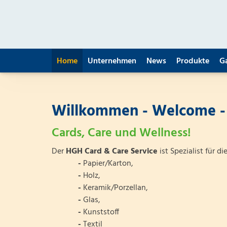
Home
Unternehmen
News
Produkte
G
Willkommen - Welcome -
Cards, Care und Wellness!
Der
HGH Card & Care Service
ist Spezialist für di
-
Papier/Karton,
-
Holz,
-
Keramik/Porzellan,
-
Glas,
-
Kunststoff
-
Textil