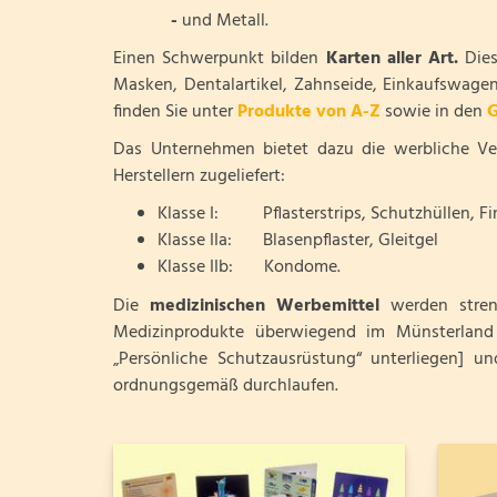
-
und Metall.
Einen Schwerpunkt bilden
Karten aller Art.
Die
Masken, Dentalartikel, Zahnseide, Einkaufswagen
finden Sie unter
Produkte von A-Z
sowie in den
G
Das Unternehmen bietet dazu die werbliche Ve
Herstellern zugeliefert:
Klasse I: Pflasterstrips, Schutzhüllen, Fi
Klasse IIa: Blasenpflaster, Gleitgel
Klasse IIb: Kondome.
Die
medizinischen Werbemittel
werden stre
Medizinprodukte überwiegend
im Münsterland
„Persönliche Schutzausrüstung“ unterliegen] 
ordnungsgemäß durchlaufen.