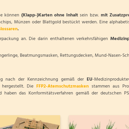
se können
(Klapp-)Karten ohne Inhalt
sein bzw.
mit Zusatzp
chips, Münzen oder Blattgold bestückt werden. Eine alphabeti
lossaren
.
rpackung an. Die darin enthaltenen verkehrsfähigen
Medizinp
ngerlinge, Beatmungsmasken, Rettungsdecken, Mund-Nasen-Schutz
ng nach der Kennzeichnung gemäß der
EU
-Medizinprodukt
 hergestellt. Die
FFP2-Atemschutzmasken
stammen aus Produ
und haben das Konformitätsverfahren gemäß der deutschen P