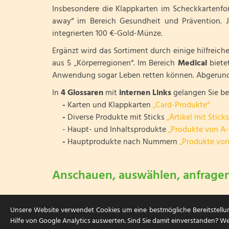
Insbesondere die Klappkarten im Scheckkartenfo
away“ im Bereich Gesundheit und Prävention. Je
integrierten 100 €-Gold-Münze.
Ergänzt wird das Sortiment durch einige hilfreiche
aus 5 „Körperregionen“. Im Bereich
Medical
biete
Anwendung sogar Leben retten können. Abgerunde
In
4 Glossaren
mit
internen Links
gelangen Sie be
-
Karten und Klappkarten
„Card-Produkte“
-
Diverse Produkte mit Sticks
„Artikel mit Sticks
- Haupt- und Inhaltsprodukte
„Produkte von A-
-
Hauptprodukte nach Nummern
„Produkte von
Anschauen, auswählen, anfrage
Unsere Website verwendet Cookies um eine bestmögliche Bereitstellu
Hilfe von Google Analytics auswerten. Sind Sie damit einverstanden? We