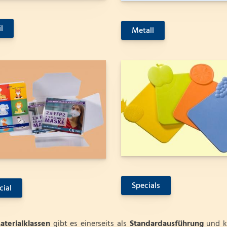
l
Metall
Specials
ial
aterialklassen
gibt es einerseits als
Standardausführung
und k