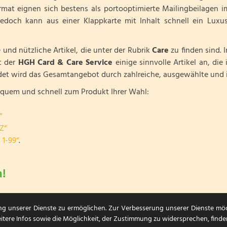
rmat eignen sich bestens als portooptimierte Mailingbeilagen 
doch kann aus einer Klappkarte mit Inhalt schnell ein Luxus
 und nützliche Artikel, die unter der Rubrik
Care
zu finden sind. 
t der
HGH Card & Care Service
einige sinnvolle Artikel an, di
t wird das Gesamtangebot durch zahlreiche, ausgewählte und in
quem und schnell zum Produkt Ihrer Wahl:
"
Z“
 1-99“
.
n!
ng unserer Dienste zu ermöglichen. Zur Verbesserung unserer Dienste mö
itere Infos sowie die Möglichkeit, der Zustimmung zu widersprechen, finde