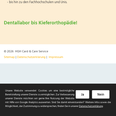
- bis hin zu den Fachhochschulen und Unis.
Dentallabor bis Kieferorthopädie!
© 2026 HGH Card & Care Service
Sitemap
|
Datenschutzerklärung
|
Impressum
Unsere Website verwendet Cookies um eine bestmögliche
Ja
Nein
Bereitstellung unserer Dienste zu ermöglichen. Zur Verbesserung
unserer Dienste möchten wir gerne Ihre Nutzung der Website
mit Hilfe von Google Analytics auswerten. Sind Sie damit einverstanden? Weitere Infos sowie die
Möglichkeit, der Zustimmung zu widersprechen, finden Sie in unserer
Datenschutzerklärung
.