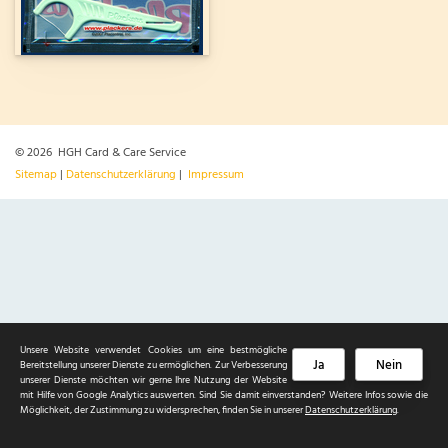
© 2026 HGH Card & Care Service
Sitemap
|
Datenschutzerklärung
|
Impressum
Unsere Website verwendet Cookies um eine bestmögliche
Ja
Nein
Bereitstellung unserer Dienste zu ermöglichen. Zur Verbesserung
unserer Dienste möchten wir gerne Ihre Nutzung der Website
mit Hilfe von Google Analytics auswerten. Sind Sie damit einverstanden? Weitere Infos sowie die
Möglichkeit, der Zustimmung zu widersprechen, finden Sie in unserer
Datenschutzerklärung
.