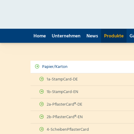
Home
Unternehmen
News
Produkte
G
Papier/Karton
1a-StampCard-DE
1b-StampCard-EN
2a-PflasterCard®-DE
2b-PflasterCard®-EN
4-ScheibenPflasterCard