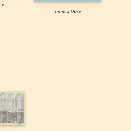
ox
TamponDose