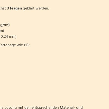
chst
3 Fragen
geklärt werden:
 g/m²)
mm)
h 0,24 mm)
artonage wie z.B.:
tene Lösung mit den entsprechenden Material- und