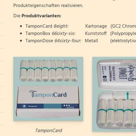
Produkteigenschaften realisieren.
Die
Produktvarianten:
TamponCard
8eight:
Kartonage (GC2 Chromoka
TamponBox
66sixty-six:
Kunststoff (Polypropylen
TamponDose
64sixty-four:
Metall (elektrolytisch
TamponCard