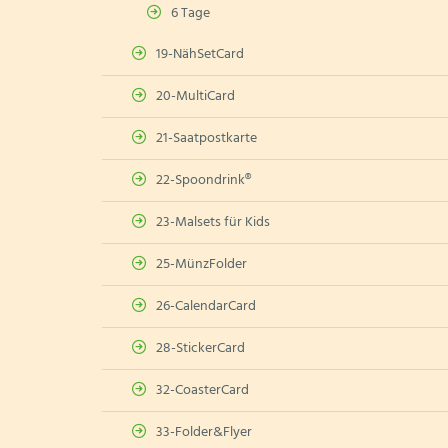
6 Tage
19-NähSetCard
20-MultiCard
21-Saatpostkarte
22-Spoondrink®
23-Malsets für Kids
25-MünzFolder
26-CalendarCard
28-StickerCard
32-CoasterCard
33-Folder&Flyer