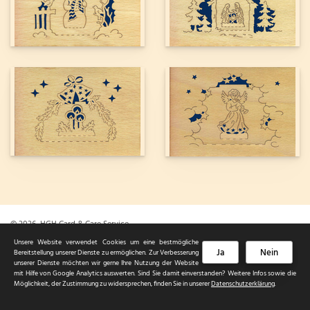
© 2026 HGH Card & Care Service
Sitemap
|
Datenschutzerklärung
|
Impressum
Unsere Website verwendet Cookies um eine bestmögliche
Ja
Nein
Bereitstellung unserer Dienste zu ermöglichen. Zur Verbesserung
unserer Dienste möchten wir gerne Ihre Nutzung der Website
mit Hilfe von Google Analytics auswerten. Sind Sie damit einverstanden? Weitere Infos sowie die
Möglichkeit, der Zustimmung zu widersprechen, finden Sie in unserer
Datenschutzerklärung
.