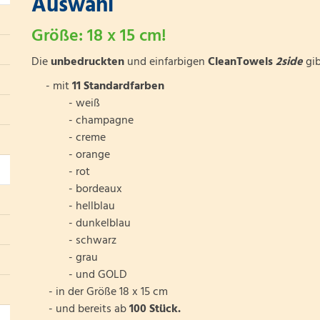
Auswahl
Größe: 18 x 15 cm!
Die
unbedruckten
und einfarbigen
CleanTowels
2side
gib
- mit
11 Standardfarben
- weiß
- champagne
- creme
- orange
- rot
- bordeaux
- hellblau
- dunkelblau
- schwarz
- grau
- und GOLD
- in der Größe 18 x 15 cm
- und bereits ab
100 Stück.