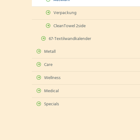
Verpackung
CleanTowel 2side
67-Textilwandkalender
Metall
Care
Wellness
Medical
Specials