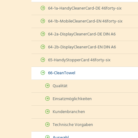
64-1a-HandyCleanerCard-DE 46forty-six
64-1b-MobileCleanerCard-EN 46forty-six
64-2a-DisplayCleanerCard-DE DIN A6
64-2b-DisplayCleanerCard-EN DIN A6
65-HandyStopperCard 46forty-six
66-CleanTowel
Qualität
Einsatzmöglichkeiten
Kundenbranchen
Technische Vorgaben
Auswahl