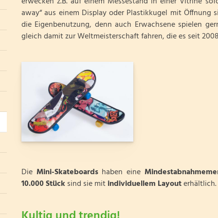
erwecken z.B. auf einem Messestand in einer Vitrine sofo
away“ aus einem Display oder Plastikkugel mit Öffnung sin
die Eigenbenutzung, denn auch Erwachsene spielen ger
gleich damit zur Weltmeisterschaft fahren, die es seit 2008 
Die
Mini-Skateboards
haben eine
Mindestabnahmeme
10.000 Stück
sind sie mit
individuellem Layout
erhältlich.
Kultig und trendig!