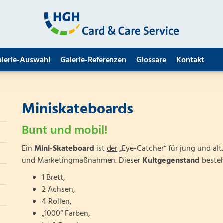
alerie-Auswahl
Galerie-Referenzen
Glossare
Kontakt
Miniskateboards
Bunt und mobil!
Ein
Mini-Skateboard
ist
der
„Eye-Catcher“ für jung und alt
und Marketingmaßnahmen. Dieser
Kultgegenstand
besteh
1 Brett,
2 Achsen,
4 Rollen,
„1000“ Farben,