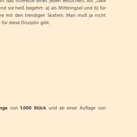
rt das Interesse eines jeden Besuchers. Als „take
d sie heiß begehrt: a) als Mitbringsel und b) für
ne mit den trendigen Skatern. Man muß ja nicht
für diese Disziplin gibt.
nge
von
1.000 Stück
und ab einer Auflage von