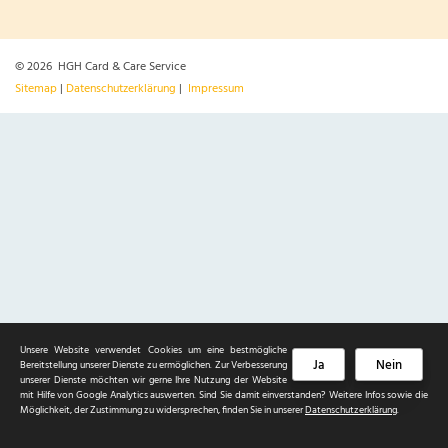
© 2026 HGH Card & Care Service
Sitemap
|
Datenschutzerklärung
|
Impressum
Unsere Website verwendet Cookies um eine bestmögliche
Ja
Nein
Bereitstellung unserer Dienste zu ermöglichen. Zur Verbesserung
unserer Dienste möchten wir gerne Ihre Nutzung der Website
mit Hilfe von Google Analytics auswerten. Sind Sie damit einverstanden? Weitere Infos sowie die
Möglichkeit, der Zustimmung zu widersprechen, finden Sie in unserer
Datenschutzerklärung
.