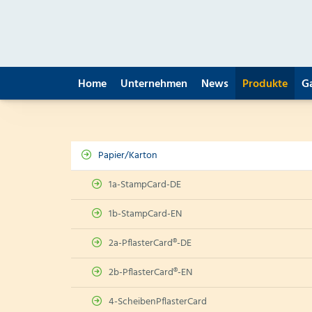
Home
Unternehmen
News
Produkte
G
Papier/Karton
1a-StampCard-DE
1b-StampCard-EN
2a-PflasterCard®-DE
2b-PflasterCard®-EN
4-ScheibenPflasterCard