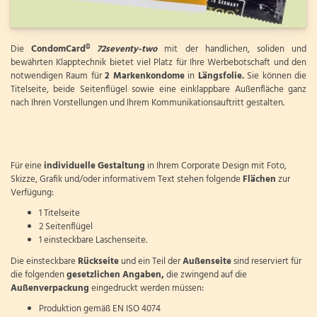
Die
CondomCard®
72seventy-two
mit der handlichen, soliden und
bewährten Klapptechnik bietet viel Platz für Ihre Werbebotschaft und den
notwendigen Raum für
2 Markenkondome
in
Längsfolie.
Sie können die
Titelseite, beide Seitenflügel sowie eine einklappbare Außenfläche ganz
nach Ihren Vorstellungen und Ihrem Kommunikationsauftritt gestalten.
Für eine
individuelle Gestaltung
in Ihrem Corporate Design mit Foto,
Skizze, Grafik und/oder informativem Text stehen folgende
Flächen
zur
Verfügung:
1 Titelseite
2 Seitenflügel
1 einsteckbare Laschenseite.
Die einsteckbare
Rückseite
und ein Teil der
Außenseite
sind reserviert für
die folgenden
gesetzlichen Angaben,
die zwingend auf die
Außenverpackung
eingedruckt werden müssen:
Produktion gemäß EN ISO 4074