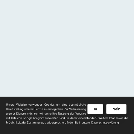
Unsere Website verwendet Cookies um eine bestmögliche
Ja
Nein
Bereitstellung unserer Dienste zu ermöglichen. Zur Verbesserung
unserer Dienste möchten wir gerne Ihre Nutzung der Website
mit Hilfe von Google Analytics auswerten. Sind Sie damit einverstanden? Weitere Infos sowie die
Möglichkeit, der Zustimmung zu widersprechen, finden Sie in unserer
Datenschutzerklärung
.