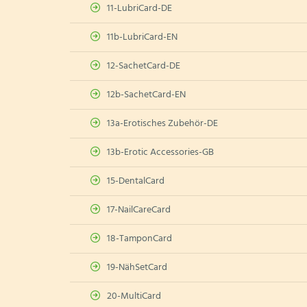
11-LubriCard-DE
11b-LubriCard-EN
12-SachetCard-DE
12b-SachetCard-EN
13a-Erotisches Zubehör-DE
13b-Erotic Accessories-GB
15-DentalCard
17-NailCareCard
18-TamponCard
19-NähSetCard
20-MultiCard