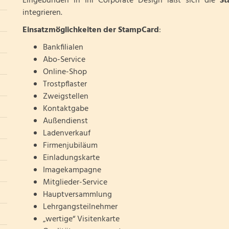
Eingebunden in Ihr Corporate Design läßt sich die
St
integrieren.
Einsatzmöglichkeiten der StampCard
:
Bankfilialen
Abo-Service
Online-Shop
Trostpflaster
Zweigstellen
Kontaktgabe
Außendienst
Ladenverkauf
Firmenjubiläum
Einladungskarte
Imagekampagne
Mitglieder-Service
Hauptversammlung
Lehrgangsteilnehmer
„wertige“ Visitenkarte