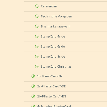
Referenzen
Technische Vorgaben
Briefmarkenauswahl
StampCard 4side
StampCard 6side
StampCard 8side
StampCard Christmas
1b-StampCard-EN
2a-PflasterCard®-DE
2b-PflasterCard®-EN
4-ScheibenPflasterCard