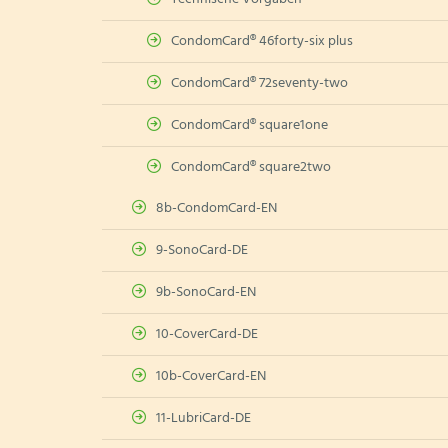
CondomCard® 46forty-six plus
CondomCard® 72seventy-two
CondomCard® square1one
CondomCard® square2two
8b-CondomCard-EN
9-SonoCard-DE
9b-SonoCard-EN
10-CoverCard-DE
10b-CoverCard-EN
11-LubriCard-DE