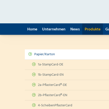
Home
Unternehmen
News
Produkte
G
Papier/Karton
1a-StampCard-DE
1b-StampCard-EN
2a-PflasterCard®-DE
2b-PflasterCard®-EN
4-ScheibenPflasterCard