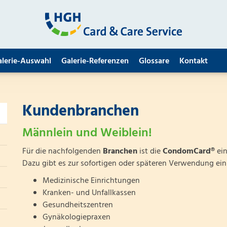
alerie-Auswahl
Galerie-Referenzen
Glossare
Kontakt
Kundenbranchen
Männlein und Weiblein!
Für die nachfolgenden
Branchen
ist die
CondomCard®
ein
Dazu gibt es zur sofortigen oder späteren Verwendung ei
Medizinische Einrichtungen
Kranken- und Unfallkassen
Gesundheitszentren
Gynäkologiepraxen