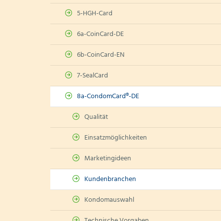
5-HGH-Card
6a-CoinCard-DE
6b-CoinCard-EN
7-SealCard
8a-CondomCard®-DE
Qualität
Einsatzmöglichkeiten
Marketingideen
Kundenbranchen
Kondomauswahl
Technische Vorgaben