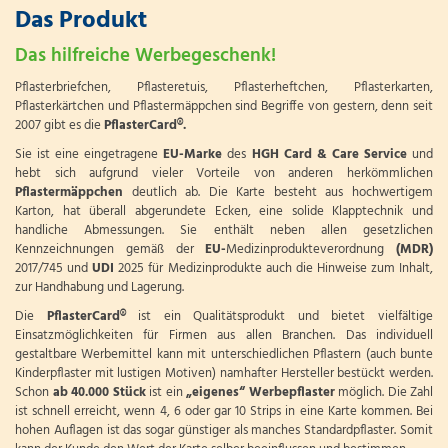
Das Produkt
Das hilfreiche Werbegeschenk!
Pflasterbriefchen, Pflasteretuis, Pflasterheftchen, Pflasterkarten,
Pflasterkärtchen und Pflastermäppchen sind Begriffe von gestern, denn seit
2007 gibt es die
PflasterCard®.
Sie ist eine eingetragene
EU-Marke
des
HGH Card & Care Service
und
hebt sich aufgrund vieler Vorteile von anderen herkömmlichen
Pflastermäppchen
deutlich ab. Die Karte besteht aus hochwertigem
Karton, hat überall abgerundete Ecken, eine solide Klapptechnik und
handliche Abmessungen. Sie enthält neben allen gesetzlichen
Kennzeichnungen gemäß der
EU-
Medizinprodukteverordnung
(MDR)
2017/745 und
UDI
2025 für Medizinprodukte auch die Hinweise zum Inhalt,
zur Handhabung und Lagerung.
Die
PflasterCard®
ist ein Qualitätsprodukt und bietet vielfältige
Einsatzmöglichkeiten für Firmen aus allen Branchen. Das individuell
gestaltbare Werbemittel kann mit unterschiedlichen Pflastern (auch bunte
Kinderpflaster mit lustigen Motiven) namhafter Hersteller bestückt werden.
Schon
ab
40.000 Stück
ist ein
„eigenes“ Werbepflaster
möglich. Die Zahl
ist schnell erreicht, wenn 4, 6 oder gar 10 Strips in eine Karte kommen. Bei
hohen Auflagen ist das sogar günstiger als manches Standardpflaster. Somit