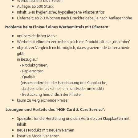
Werbefläche: 2 bis 7 Seiten
Auflage: ab 500 Stück
Inhalt: 2-10 hygienische, hypoallergene Pflasterstrips
Lieferzeit: ab 2-3 Wochen nach Druckfreigabe, je nach Auflagenhöhe
Probleme beim Einkauf eines Werbemittels mit Pflastern:
unübersichtlicher Markt
Werbemittelfirmen vertreiben solch ein Produkt oft nur „nebenbei“
objektiver Vergleich nicht möglich, da es gravierende Unterschiede
gibt
in Bezug auf
- Produktgrößen,
- Papiersorten
- Qualität
(insbesondere bei der Handhabung der Klapplasche,
da diese oftmals schnell ein- und/oder umknickt)
- Bestückung hinsichtlich der Pflaster
kaum zu vergleichende Preise
Lösungen und Vorteile des "HGH Card & Care Service":
Spezialist für die Herstellung und den Vertrieb von Klappkarten mit
Inhalt
neues Produkt mit neuem Namen
kreative Modellvarianten