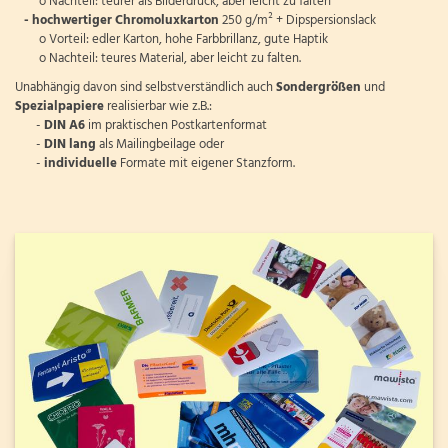
o Nachteil: teurer als Bilderdruck, aber leicht zu falten
- hochwertiger Chromoluxkarton
250 g/m² + Dipspersionslack
o Vorteil: edler Karton, hohe Farbbrillanz, gute Haptik
o Nachteil: teures Material, aber leicht zu falten.
Unabhängig davon sind selbstverständlich auch
Sondergrößen
und
Spezialpapiere
realisierbar wie z.B.:
-
DIN A6
im praktischen Postkartenformat
-
DIN lang
als Mailingbeilage oder
-
individuelle
Formate mit eigener Stanzform.