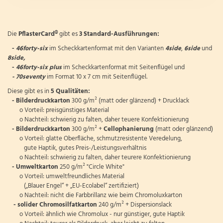
Die
PflasterCard®
gibt es
3 Standard-Ausführungen:
-
46forty-six
im Scheckkartenformat mit den Varianten
4side
,
6side
und
8side,
-
46forty-six plus
im Scheckkartenformat mit Seitenflügel und
- 70seventy
im Format 10 x 7 cm mit Seitenflügel.
Diese gibt es in
5 Qualitäten:
- Bilderdruckkarton
300 g/m² (matt oder glänzend) + Drucklack
o Vorteil: preisgünstiges Material
o Nachteil: schwierig zu falten, daher teuere Konfektionierung
- Bilderdruckkarton
300 g/m² +
Cellophanierung
(matt oder glänzend)
o Vorteil: glatte Oberfläche, schmutzresistente Veredelung,
gute Haptik, gutes Preis-/Leistungsverhältnis
o Nachteil: schwierig zu falten, daher teurere Konfektionierung
- Umweltkarton
250 g/m² "Circle White"
o Vorteil: umweltfreundliches Material
(„Blauer Engel“ + „EU-Ecolabel“ zertifiziert)
o Nachteil: nicht die Farbbrillanz wie beim Chromoluxkarton
- solider Chromosilfatkarton
240 g/m² + Dispersionslack
o Vorteil: ähnlich wie Chromolux - nur günstiger, gute Haptik