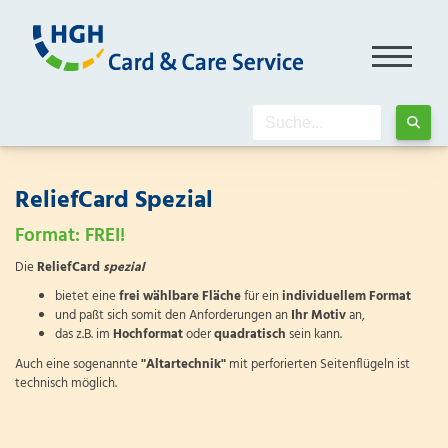
ReliefCard Spezial
Format: FREI!
Die
ReliefCard
spezial
bietet eine
frei wählbare Fläche
für ein
individuellem Format
und paßt sich somit den Anforderungen an
Ihr Motiv
an,
das z.B. im
Hochformat
oder
quadratisch
sein kann.
Auch eine sogenannte
"Altartechnik"
mit perforierten Seitenflügeln ist
technisch möglich.