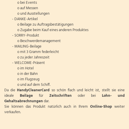
o bei Events
o auf Messen
o und Ausstellungen
- DANKE-Artikel
o Beilage zu Auftragsbestätigungen
o Zugabe beim Kauf eines anderen Produktes
- SORRY-Produkt
o Beschwerdemanagement
- MAILING-Beilage
o mit 3 Gramm federleicht
o zu jeder Jahreszeit
- WELCOME-Präsent
o im Hotel
o in der Bahn
o im Flugzeug
o und auf dem Schiff.
Da die
HandyCleanerCard
so schön flach und leicht ist, stellt sie eine
ideale
Beilage
für
Zeitschriften
oder bei
Lohn-
und
Gehaltsabrechnungen
dar.
Sie können das Produkt natürlich auch in Ihrem
Online-Shop
weiter
verkaufen.