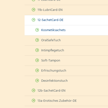
11b-LubriCard-EN
12-SachetCard-DE
Kosmetiksachets
OralSafeTuch
Intimpflegetuch
Soft-Tampon
Erfrischungstuch
Desinfektionstuch
12b-SachetCard-EN
13a-Erotisches Zubehör-DE