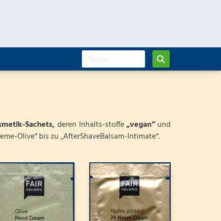
smetik-Sachets,
deren Inhalts-stoffe
„vegan“
und
eme-Olive“ bis zu „AfterShaveBalsam-Intimate“.