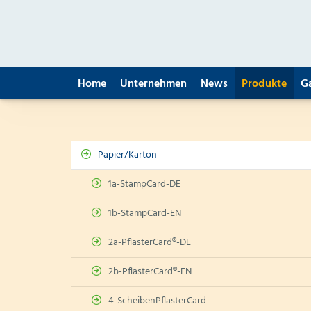
Home
Unternehmen
News
Produkte
G
Papier/Karton
1a-StampCard-DE
1b-StampCard-EN
2a-PflasterCard®-DE
2b-PflasterCard®-EN
4-ScheibenPflasterCard