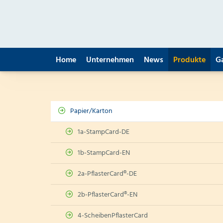
Home
Unternehmen
News
Produkte
G
Papier/Karton
1a-StampCard-DE
1b-StampCard-EN
2a-PflasterCard®-DE
2b-PflasterCard®-EN
4-ScheibenPflasterCard