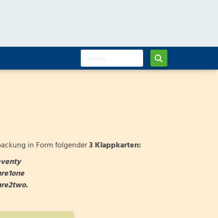
packung in Form folgender
3 Klappkarten:
eventy
are1one
are2two.