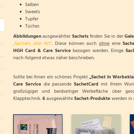
Salben
Sweets
Tupfer
Tücher.
Abbildungen
ausgewählter
Sachets
finden Sie in der
Gale
„Sachets aller Art“
. Diese können auch
ohne
eine
Sach
HGH Card & Care Service
bezogen werden. Einige
Sac
nach-folgend etwas näher beschrieben.
Sollte bei Ihnen ein schönes Projekt
„Sachet in Werbekl
Care Service
die passende
SachetCard
mit Ihrem Wuns
großzügiger und beidseitiger Werbefläche über ges
Klapptechnik.
6
ausgewählte
Sachet-Produkte
werden in 