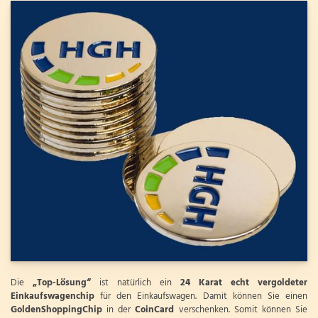
Die
„Top-Lösung“
ist natürlich ein
24 Karat echt vergoldeter
Einkaufswagenchip
für den Einkaufswagen. Damit können Sie einen
GoldenShoppingChip
in der
CoinCard
verschenken. Somit können Sie