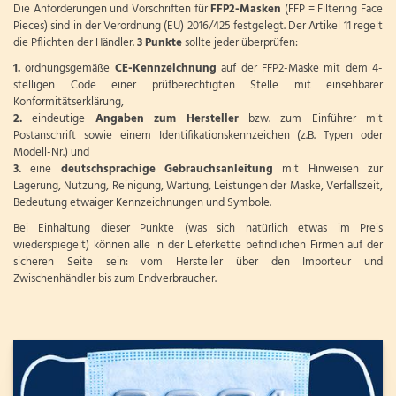
Die Anforderungen und Vorschriften für
FFP2-Masken
(FFP = Filtering Face
Pieces) sind in der Verordnung (EU) 2016/425 festgelegt. Der Artikel 11 regelt
die Pflichten der Händler.
3 Punkte
sollte jeder überprüfen:
1.
ordnungsgemäße
CE-Kennzeichnung
auf der FFP2-Maske mit dem 4-
stelligen Code einer prüfberechtigten Stelle mit einsehbarer
Konformitätserklärung,
2.
eindeutige
Angaben zum Hersteller
bzw. zum Einführer mit
Postanschrift sowie einem Identifikationskennzeichen (z.B. Typen oder
Modell-Nr.) und
3.
eine
deutschsprachige Gebrauchsanleitung
mit Hinweisen zur
Lagerung, Nutzung, Reinigung, Wartung, Leistungen der Maske, Verfallszeit,
Bedeutung etwaiger Kennzeichnungen und Symbole.
Bei Einhaltung dieser Punkte (was sich natürlich etwas im Preis
wiederspiegelt) können alle in der Lieferkette befindlichen Firmen auf der
sicheren Seite sein: vom Hersteller über den Importeur und
Zwischenhändler bis zum Endverbraucher.