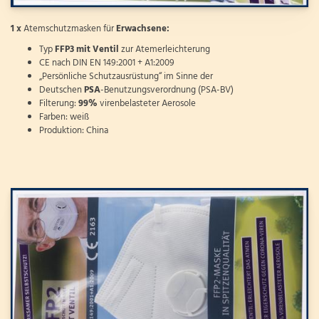
1 x
Atemschutzmasken für
Erwachsene:
Typ
FFP3
mit
Ventil
zur Atemerleichterung
CE nach DIN EN 149:2001 + A1:2009
„Persönliche Schutzausrüstung“ im Sinne der
Deutschen
PSA
-Benutzungsverordnung (PSA-BV)
Filterung:
99%
virenbelasteter Aerosole
Farben: weiß
Produktion: China